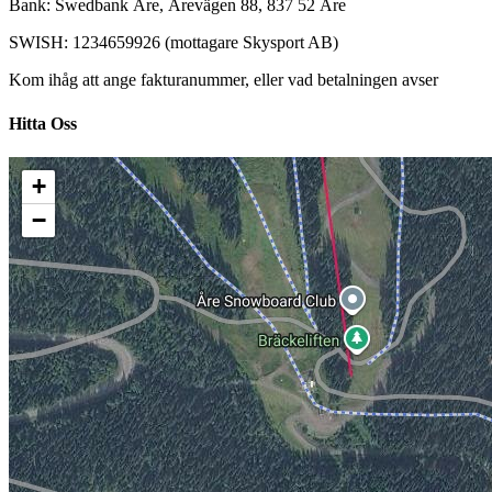
Bank: Swedbank Åre, Årevägen 88, 837 52 Åre
SWISH: 1234659926 (mottagare Skysport AB)
Kom ihåg att ange fakturanummer, eller vad betalningen avser
Hitta Oss
+
−