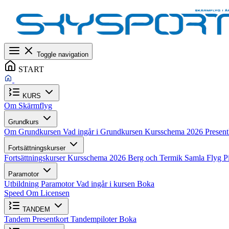
Toggle navigation
START
KURS
Om Skärmflyg
Grundkurs
Om Grundkursen
Vad ingår i Grundkursen
Kursschema 2026
Presen
Fortsättningskurser
Fortsättningskurser
Kursschema 2026
Berg och Termik
Samla Flyg
P
Paramotor
Utbildning Paramotor
Vad ingår i kursen
Boka
Speed
Om Licensen
TANDEM
Tandem
Presentkort
Tandempiloter
Boka