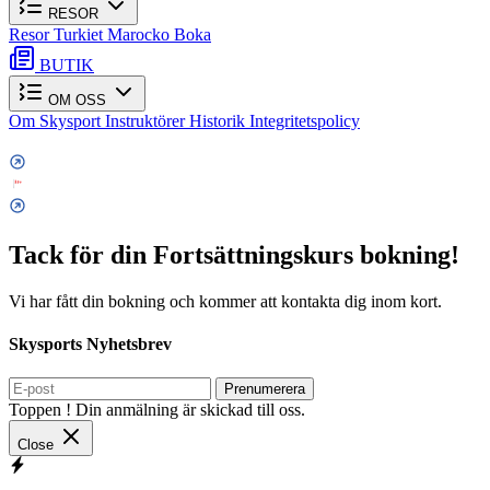
RESOR
Resor
Turkiet
Marocko
Boka
BUTIK
OM OSS
Om Skysport
Instruktörer
Historik
Integritetspolicy
Tack för din Fortsättningskurs bokning!
Vi har fått din bokning och kommer att kontakta dig inom kort.
Skysports Nyhetsbrev
Prenumerera
Toppen ! Din anmälning är skickad till oss.
Close