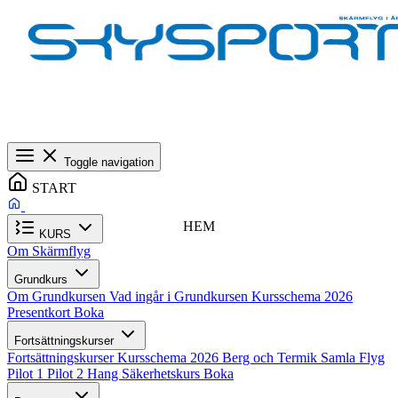
Toggle navigation
START
HEM
KURS
Om Skärmflyg
Grundkurs
Om Grundkursen
Vad ingår i Grundkursen
Kursschema 2026
Presentkort
Boka
Fortsättningskurser
Fortsättningskurser
Kursschema 2026
Berg och Termik
Samla Flyg
Pilot 1
Pilot 2
Hang
Säkerhetskurs
Boka