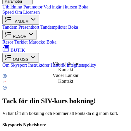
Paramotor
Utbildning Paramotor
Vad ingår i kursen
Boka
Speed
Om Licensen
TANDEM
Tandem
Presentkort
Tandempiloter
Boka
RESOR
Resor
Turkiet
Marocko
Boka
BUTIK
OM OSS
Väder Länkar
Om Skysport
Instruktörer
Historik
Integritetspolicy
Kontakt
Väder Länkar
Kontakt
Tack för din SIV-kurs bokning!
Vi har fått din bokning och kommer att kontakta dig inom kort.
Skysports Nyhetsbrev