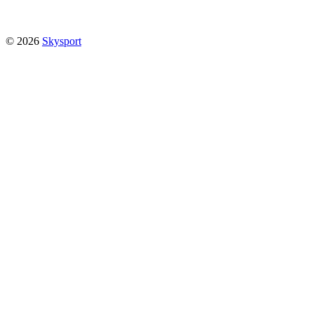
© 2026
Skysport
FaceBook
FaceBook
Instagram
Instagram
Vimeo
Vimeo
Väder länkar
Close
Åre Vindar
Vind Åreskutan 1
Vind Åreskutan 2
Vind
Åreskutan 3
Vind Draklanda
Vind Hummeln
Vind Sylarna
SMHI
LFV Väderkarta
SVT Väderkarta
Windguru ÅRE