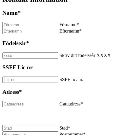
Namn
*
Förnamn
*
Efternamn
*
Födelseår
*
Skriv ditt födelseår XXXX
SSFF Lic nr
SSFF lic. nr.
Adress
*
Gatuadress
*
Stad
*
Postnummer
*