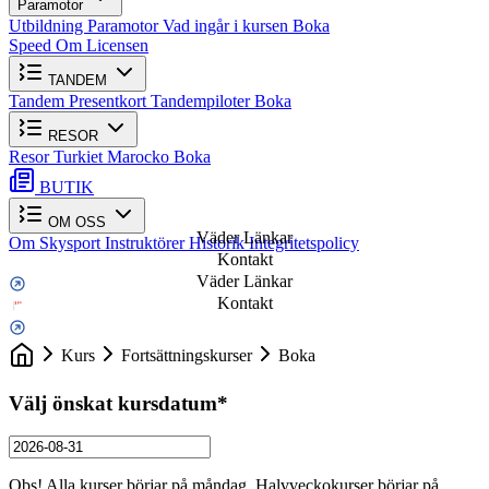
Paramotor
Utbildning Paramotor
Vad ingår i kursen
Boka
Speed
Om Licensen
TANDEM
Tandem
Presentkort
Tandempiloter
Boka
RESOR
Resor
Turkiet
Marocko
Boka
BUTIK
OM OSS
Väder Länkar
Om Skysport
Instruktörer
Historik
Integritetspolicy
Kontakt
Väder Länkar
Kontakt
Kurs
Fortsättningskurser
Boka
Välj önskat kursdatum
*
Obs! Alla kurser börjar på måndag. Halvveckokurser börjar på