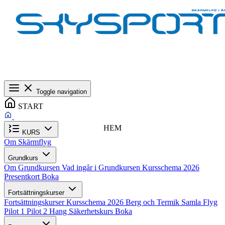
Toggle navigation
START
HEM
KURS
Om Skärmflyg
Grundkurs
Om Grundkursen
Vad ingår i Grundkursen
Kursschema 2026
Presentkort
Boka
Fortsättningskurser
Fortsättningskurser
Kursschema 2026
Berg och Termik
Samla Flyg
Pilot 1
Pilot 2
Hang
Säkerhetskurs
Boka