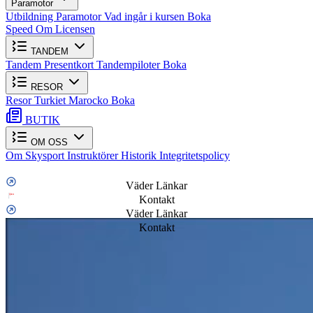
Paramotor
Utbildning Paramotor
Vad ingår i kursen
Boka
Speed
Om Licensen
TANDEM
Tandem
Presentkort
Tandempiloter
Boka
RESOR
Resor
Turkiet
Marocko
Boka
BUTIK
OM OSS
Om Skysport
Instruktörer
Historik
Integritetspolicy
Väder Länkar
Kontakt
Väder Länkar
Kontakt