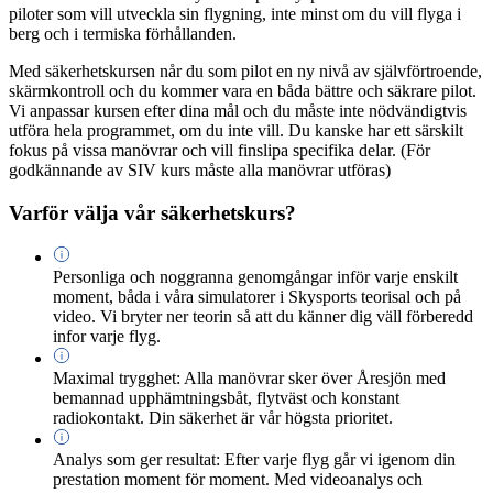
piloter som vill utveckla sin flygning, inte minst om du vill flyga i
berg och i termiska förhållanden.
Med säkerhetskursen når du som pilot en ny nivå av självförtroende,
skärmkontroll och du kommer vara en båda bättre och säkrare pilot.
Vi anpassar kursen efter dina mål och du måste inte nödvändigtvis
utföra hela programmet, om du inte vill. Du kanske har ett särskilt
fokus på vissa manövrar och vill finslipa specifika delar. (För
godkännande av SIV kurs måste alla manövrar utföras)
Varför välja vår säkerhetskurs?
Personliga och noggranna genomgångar inför varje enskilt
moment, båda i våra simulatorer i Skysports teorisal och på
video. Vi bryter ner teorin så att du känner dig väll förberedd
infor varje flyg.
Maximal trygghet: Alla manövrar sker över Åresjön med
bemannad upphämtningsbåt, flytväst och konstant
radiokontakt. Din säkerhet är vår högsta prioritet.
Analys som ger resultat: Efter varje flyg går vi igenom din
prestation moment för moment. Med videoanalys och