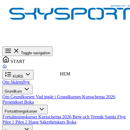
Toggle navigation
START
HEM
KURS
Om Skärmflyg
Grundkurs
Om Grundkursen
Vad ingår i Grundkursen
Kursschema 2026
Presentkort
Boka
Fortsättningskurser
Fortsättningskurser
Kursschema 2026
Berg och Termik
Samla Flyg
Pilot 1
Pilot 2
Hang
Säkerhetskurs
Boka