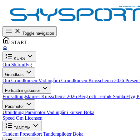
Toggle navigation
START
KURS
Om Skärmflyg
Grundkurs
Om Grundkursen
Vad ingår i Grundkursen
Kursschema 2026
Presen
Fortsättningskurser
Fortsättningskurser
Kursschema 2026
Berg och Termik
Samla Flyg
P
Paramotor
Utbildning Paramotor
Vad ingår i kursen
Boka
Speed
Om Licensen
TANDEM
Tandem
Presentkort
Tandempiloter
Boka