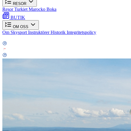
RESOR
Resor
Turkiet
Marocko
Boka
BUTIK
OM OSS
Om Skysport
Instruktörer
Historik
Integritetspolicy