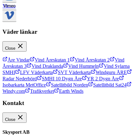
Vimeo
Vimeo
Väder länkar
Close
Åre Vindar
Vind Åreskutan 1
Vind Åreskutan 2
Vind
Åreskutan 3
Vind Draklanda
Vind Hummeln
Vind Sylarna
SMHI
LFV Väderkarta
SVT Väderkarta
Windguru ÅRE
Radar Nederbörd
SMHI 10 Dygn Åre
YR 2 Dygn Åre
Isobarkarta MetOffice
Satellitbild Norden
Satellitbild Sat24
Windy.com
Trafikverket
Earth Winds
Kontakt
Close
Skysport AB