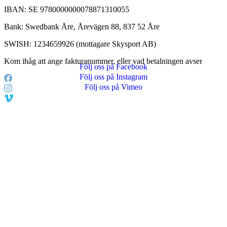
IBAN: SE 9780000000078871310055
Bank: Swedbank Åre, Årevägen 88, 837 52 Åre
SWISH: 1234659926 (mottagare Skysport AB)
Kom ihåg att ange fakturanummer, eller vad betalningen avser
Följ oss på Facebook
Följ oss på Instagram
Följ oss på Vimeo