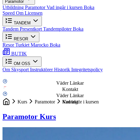
Paramotor
Utbildning Paramotor
Vad ingår i kursen
Boka
Speed
Om Licensen
TANDEM
Tandem
Presentkort
Tandempiloter
Boka
RESOR
Resor
Turkiet
Marocko
Boka
BUTIK
OM OSS
Om Skysport
Instruktörer
Historik
Integritetspolicy
Väder Länkar
Kontakt
Väder Länkar
Kurs
Paramotor
Kontakt
Vad ingör i kursen
Paramotor Kurs