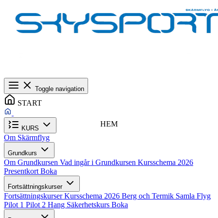
Toggle navigation
START
HEM
KURS
Om Skärmflyg
Grundkurs
Om Grundkursen
Vad ingår i Grundkursen
Kursschema 2026
Presentkort
Boka
Fortsättningskurser
Fortsättningskurser
Kursschema 2026
Berg och Termik
Samla Flyg
Pilot 1
Pilot 2
Hang
Säkerhetskurs
Boka