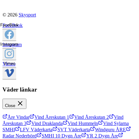
© 2026
Skysport
FaceBook
FaceBook
Instagram
Instagram
Vimeo
Vimeo
Väder länkar
Close
Åre Vindar
Vind Åreskutan 1
Vind Åreskutan 2
Vind
Åreskutan 3
Vind Draklanda
Vind Hummeln
Vind Sylarna
SMHI
LFV Väderkarta
SVT Väderkarta
Windguru ÅRE
Radar Nederbörd
SMHI 10 Dygn Åre
YR 2 Dygn Åre