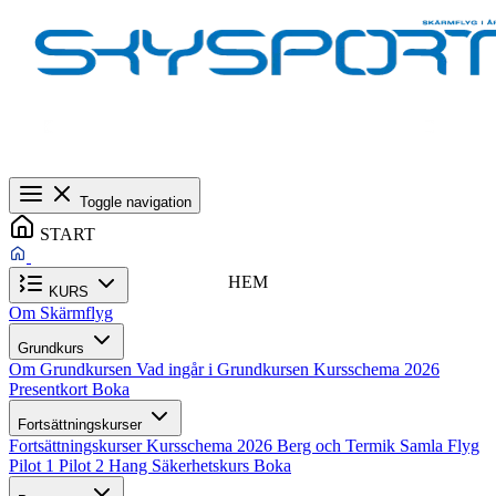
Toggle navigation
START
HEM
KURS
Om Skärmflyg
Grundkurs
Om Grundkursen
Vad ingår i Grundkursen
Kursschema 2026
Presentkort
Boka
Fortsättningskurser
Fortsättningskurser
Kursschema 2026
Berg och Termik
Samla Flyg
Pilot 1
Pilot 2
Hang
Säkerhetskurs
Boka