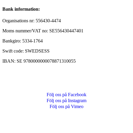
Bank information:
Organisations nr: 556430-4474
Moms nummer/VAT no: SE556430447401
Bankgiro: 5334-1764
Swift code: SWEDSESS
IBAN: SE 9780000000078871310055
Bank: Swedbank Åre, Årevägen 88, 837 52 Åre
SWISH: 1234659926 (mottagare Skysport AB)
Kom ihåg att ange fakturanummer, eller vad betalningen avser
Följ oss på Facebook
Följ oss på Instagram
Följ oss på Vimeo