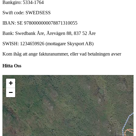
Bankgiro: 5334-1764
Swift code: SWEDSESS
IBAN: SE 9780000000078871310055
Bank: Swedbank Åre, Årevägen 88, 837 52 Åre
SWISH: 1234659926 (mottagare Skysport AB)
Kom ihåg att ange fakturanummer, eller vad betalningen avser
Hitta Oss
+
−