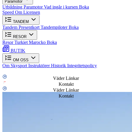
Paramotor
Utbildning Paramotor
Vad ingår i kursen
Boka
Speed
Om Licensen
TANDEM
Tandem
Presentkort
Tandempiloter
Boka
RESOR
Resor
Turkiet
Marocko
Boka
BUTIK
OM OSS
Om Skysport
Instruktörer
Historik
Integritetspolicy
Väder Länkar
Kontakt
Väder Länkar
Kontakt