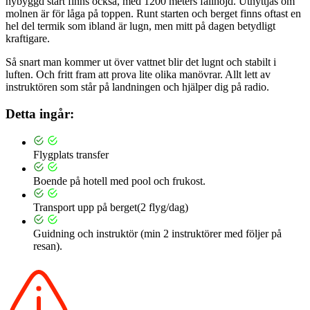
nybyggd start finns också, med 1200 meters fallhöjd. Utnyttjas om
molnen är för låga på toppen. Runt starten och berget finns oftast en
hel del termik som ibland är lugn, men mitt på dagen betydligt
kraftigare.
Så snart man kommer ut över vattnet blir det lugnt och stabilt i
luften. Och fritt fram att prova lite olika manövrar. Allt lett av
instruktören som står på landningen och hjälper dig på radio.
Detta ingår:
Flygplats transfer
Boende på hotell med pool och frukost.
Transport upp på berget(2 flyg/dag)
Guidning och instruktör (min 2 instruktörer med följer på
resan).