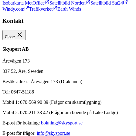
Isobarkarta MetOffice
Satellitbild Norden
Satellitbild Sat24
Windy.com
Trafikverket
Earth Winds
Kontakt
Close
Skysport AB
Årevägen 173
837 52, Åre, Sweden
Besöksadress: Årevägen 173 (Draklanda)
Tel: 0647-51186
Mobil 1: 070-569 90 89 (Frågor om skärmflygning)
Mobil 2: 070-211 38 42 (Frågor om boende på Lake Lodge)
E-post för bokning:
bokning@skysport.se
E-post för frågor:
info@skysport.se