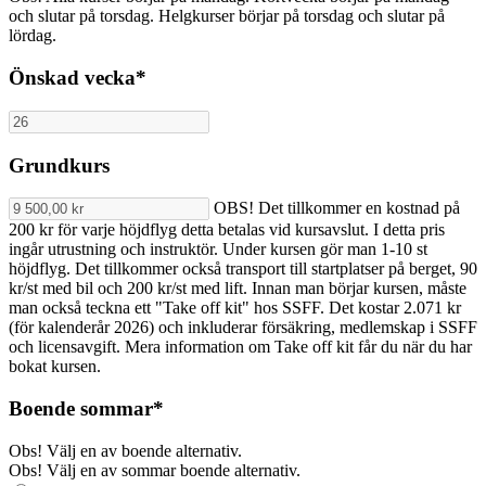
och slutar på torsdag. Helgkurser börjar på torsdag och slutar på
lördag.
Önskad vecka
*
Grundkurs
OBS! Det tillkommer en kostnad på
200 kr för varje höjdflyg detta betalas vid kursavslut. I detta pris
ingår utrustning och instruktör. Under kursen gör man 1-10 st
höjdflyg. Det tillkommer också transport till startplatser på berget, 90
kr/st med bil och 200 kr/st med lift. Innan man börjar kursen, måste
man också teckna ett "Take off kit" hos SSFF. Det kostar 2.071 kr
(för kalenderår 2026) och inkluderar försäkring, medlemskap i SSFF
och licensavgift. Mera information om Take off kit får du när du har
bokat kursen.
Boende
sommar
*
Obs! Välj en av boende alternativ.
Obs! Välj en av sommar boende alternativ.