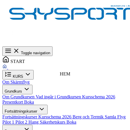
Toggle navigation
START
HEM
KURS
Om Skärmflyg
Grundkurs
Om Grundkursen
Vad ingår i Grundkursen
Kursschema 2026
Presentkort
Boka
Fortsättningskurser
Fortsättningskurser
Kursschema 2026
Berg och Termik
Samla Flyg
Pilot 1
Pilot 2
Hang
Säkerhetskurs
Boka