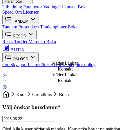
Paramotor
Utbildning Paramotor
Vad ingår i kursen
Boka
Speed
Om Licensen
TANDEM
Tandem
Presentkort
Tandempiloter
Boka
RESOR
Resor
Turkiet
Marocko
Boka
BUTIK
OM OSS
Väder Länkar
Om Skysport
Instruktörer
Historik
Integritetspolicy
Kontakt
Väder Länkar
Kontakt
Kurs
Grundkurs
Boka
Välj önskat kursdatum
*
Obs! Alla kurser börjar på måndag. Kortvecka börjar på måndag