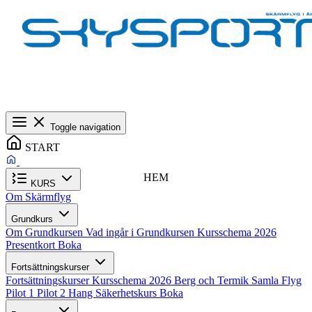
Toggle navigation
START
HEM
KURS
Om Skärmflyg
Grundkurs
Om Grundkursen
Vad ingår i Grundkursen
Kursschema 2026
Presentkort
Boka
Fortsättningskurser
Fortsättningskurser
Kursschema 2026
Berg och Termik
Samla Flyg
Pilot 1
Pilot 2
Hang
Säkerhetskurs
Boka