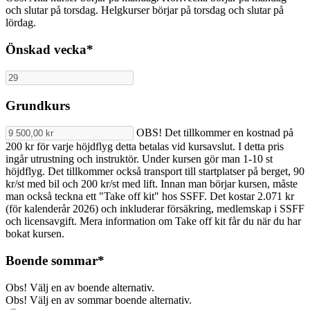
och slutar på torsdag. Helgkurser börjar på torsdag och slutar på
lördag.
Önskad vecka
*
Grundkurs
OBS! Det tillkommer en kostnad på
200 kr för varje höjdflyg detta betalas vid kursavslut. I detta pris
ingår utrustning och instruktör. Under kursen gör man 1-10 st
höjdflyg. Det tillkommer också transport till startplatser på berget, 90
kr/st med bil och 200 kr/st med lift. Innan man börjar kursen, måste
man också teckna ett "Take off kit" hos SSFF. Det kostar 2.071 kr
(för kalenderår 2026) och inkluderar försäkring, medlemskap i SSFF
och licensavgift. Mera information om Take off kit får du när du har
bokat kursen.
Boende
sommar
*
Obs! Välj en av boende alternativ.
Obs! Välj en av sommar boende alternativ.