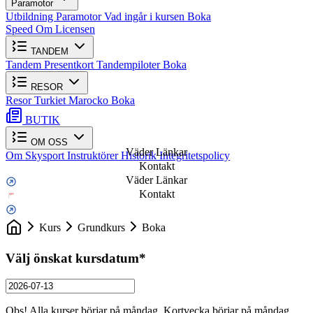
Paramotor
Utbildning Paramotor
Vad ingår i kursen
Boka
Speed
Om Licensen
TANDEM
Tandem
Presentkort
Tandempiloter
Boka
RESOR
Resor
Turkiet
Marocko
Boka
BUTIK
OM OSS
Väder Länkar
Om Skysport
Instruktörer
Historik
Integritetspolicy
Kontakt
Väder Länkar
Kontakt
Kurs
Grundkurs
Boka
Välj önskat kursdatum
*
Obs! Alla kurser börjar på måndag. Kortvecka börjar på måndag