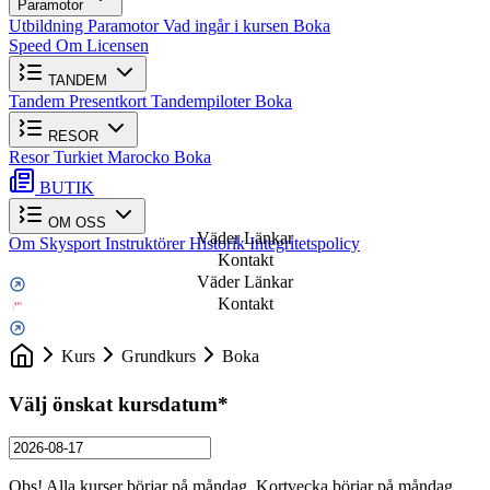
Paramotor
Utbildning Paramotor
Vad ingår i kursen
Boka
Speed
Om Licensen
TANDEM
Tandem
Presentkort
Tandempiloter
Boka
RESOR
Resor
Turkiet
Marocko
Boka
BUTIK
OM OSS
Väder Länkar
Om Skysport
Instruktörer
Historik
Integritetspolicy
Kontakt
Väder Länkar
Kontakt
Kurs
Grundkurs
Boka
Välj önskat kursdatum
*
Obs! Alla kurser börjar på måndag. Kortvecka börjar på måndag