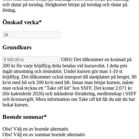
och slutar på torsdag. Helgkurser börjar på torsdag och slutar på
lördag.
Önskad vecka
*
Grundkurs
OBS! Det tillkommer en kostnad på
200 kr för varje höjdflyg detta betalas vid kursavslut. I detta pris
ingår utrustning och instruktör. Under kursen gör man 1-10 st
höjdflyg. Det tillkommer också transport till startplatser på berget, 90
kr/st med bil och 200 kr/st med lift. Innan man börjar kursen, måste
man också teckna ett "Take off kit" hos SSFF. Det kostar 2.071 kr
(för kalenderår 2026) och inkluderar försäkring, medlemskap i SSFF
och licensavgift. Mera information om Take off kit får du när du har
bokat kursen.
Boende
sommar
*
Obs! Välj en av boende alternativ.
Obs! Välj en av sommar boende alternativ.