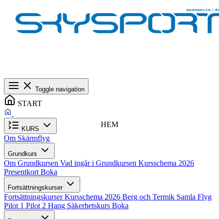
Toggle navigation
START
HEM
KURS
Om Skärmflyg
Grundkurs
Om Grundkursen
Vad ingår i Grundkursen
Kursschema 2026
Presentkort
Boka
Fortsättningskurser
Fortsättningskurser
Kursschema 2026
Berg och Termik
Samla Flyg
Pilot 1
Pilot 2
Hang
Säkerhetskurs
Boka